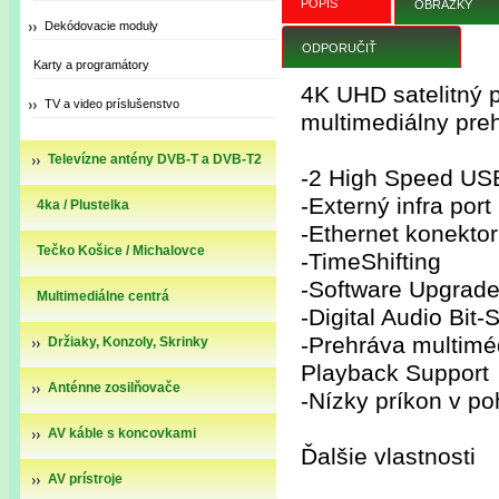
POPIS
OBRÁZKY
Dekódovacie moduly
ODPORUČIŤ
Karty a programátory
4K UHD satelitný p
TV a video príslušenstvo
multimediálny pre
Televízne antény DVB-T a DVB-T2
-2 High Speed USB
-Externý infra por
4ka / Plustelka
-Ethernet konektor
Tečko Košice / Michalovce
-TimeShifting
-Software Upgrade
Multimediálne centrá
-Digital Audio Bi
-Prehráva multim
Držiaky, Konzoly, Skrinky
Playback Support
Anténne zosilňovače
-Nízky príkon v p
AV káble s koncovkami
Ďalšie vlastnosti
AV prístroje