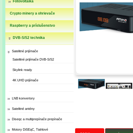
Fotovoltaika
Crypto minery a ohrievače
Raspberry a príslušenstvo
DVB-S/S2 technika
Satelitné prijímače
Satelitné prijímače DVB-S/S2
Skylink ready
4K UHD prijímače
LNB konvertory
Satelitné antény
Diseqc a multiprepínače prepínače
Motory DiSEqC, Tiahlové