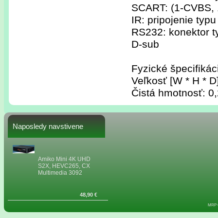
SCART: (1-CVBS, 1
IR: pripojenie typ
RS232: konektor ty
D-sub
Fyzické špecifikác
Veľkosť [W * H * 
Čistá hmotnosť: 0
Naposledy navstivene
Amiko Mini 4K UHD
S2X, HEVC265, CX
Multimedia 3092
48,90 €
MRP C