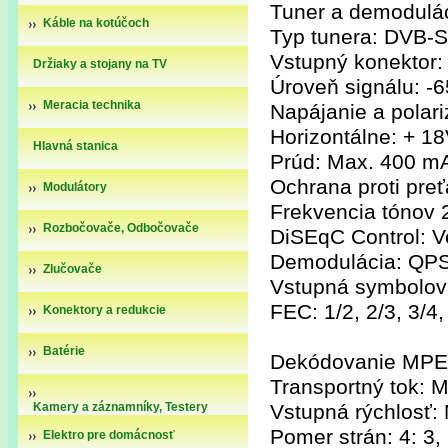
Tuner a demodulác
Káble na kotúčoch
Typ tunera: DVB-S
Vstupný konektor: 
Držiaky a stojany na TV
Úroveň signálu: -
Meracia technika
Napájanie a polari
Horizontálne: + 18
Hlavná stanica
Prúd: Max. 400 m
Ochrana proti pre
Modulátory
Frekvencia tónov 
Rozbočovače, Odbočovače
DiSEqC Control: Ve
Demodulácia: QP
Zlučovače
Vstupná symbolová 
FEC: 1/2, 2/3, 3/4,
Konektory a redukcie
Batérie
Dekódovanie MPEG
Transportný tok:
Kamery a záznamníky, Testery
Vstupná rýchlosť:
kamier
Pomer strán: 4: 3,
Elektro pre domácnosť