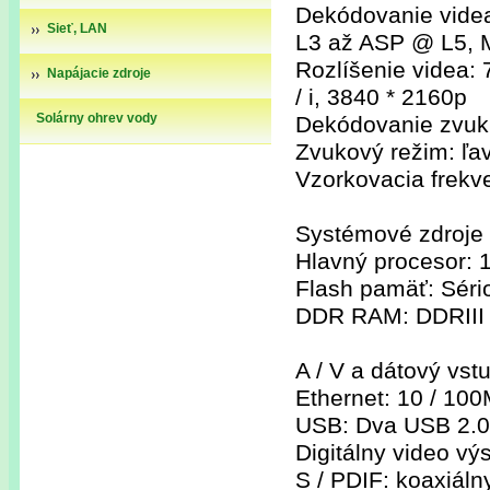
Dekódovanie vide
Sieť, LAN
L3 až ASP @ L5,
Rozlíšenie videa: 
Napájacie zdroje
/ i, 3840 * 2160p
Solárny ohrev vody
Dekódovanie zvu
Zvukový režim: ľav
Vzorkovacia frekve
Systémové zdroje
Hlavný procesor: 
Flash pamäť: Séri
DDR RAM: DDRIII
A / V a dátový vst
Ethernet: 10 / 10
USB: Dva USB 2.0 
Digitálny video vý
S / PDIF: koaxiáln