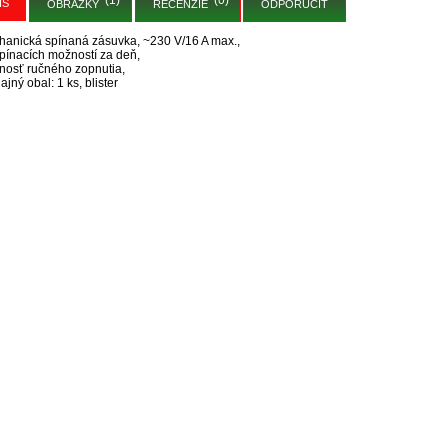
IS
OBRÁZKY
RECENZIE
ODPORUČIŤ
anická spínaná zásuvka, ~230 V/16 A max.,
pínacích možností za deň,
osť ručného zopnutia,
ajný obal: 1 ks, blister