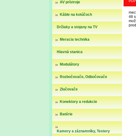
POP
AV prístroje
mech
Káble na kotúčoch
48 s
možn
pred
Držiaky a stojany na TV
Meracia technika
Hlavná stanica
Modulátory
Rozbočovače, Odbočovače
Zlučovače
Konektory a redukcie
Batérie
Kamery a záznamníky, Testery
kamier