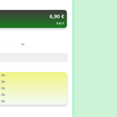
6,90 €
5,61 €
ks
0x
0x
0x
0x
0x