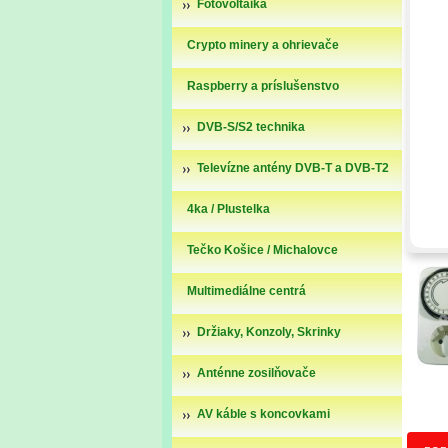
Fotovoltaika
Crypto minery a ohrievače
Raspberry a príslušenstvo
DVB-S/S2 technika
Televízne antény DVB-T a DVB-T2
4ka / Plustelka
Tečko Košice / Michalovce
Multimediálne centrá
Držiaky, Konzoly, Skrinky
Anténne zosilňovače
AV káble s koncovkami