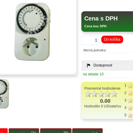
Cena s DPH
Cena bez DPH
Do košíka
Merná jednotka
Dostupnosť
na sklade 10
1
Priemerné hodnotenie
2
0.00
3
Hodnotilo 0 Užívateľov
4
5
(1)
(0)