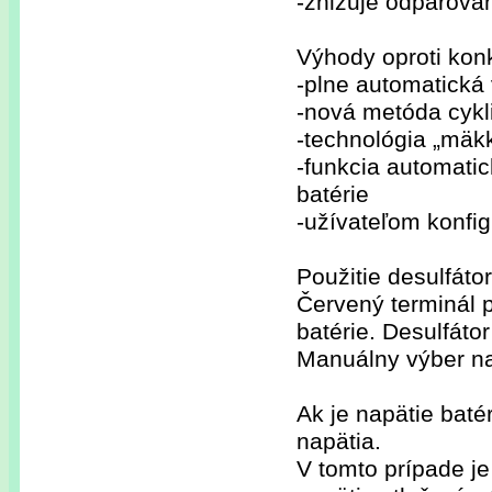
-znižuje odparova
Výhody oproti ko
-plne automatická 
-nová metóda cykli
-technológia „mäk
-funkcia automati
batérie
-užívateľom konfig
Použitie desulfátor
Červený terminál p
batérie. Desulfáto
Manuálny výber na
Ak je napätie bat
napätia.
V tomto prípade j