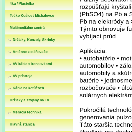
4ka / Plustelka
rozpúšťajú kryštal
(PbSO4) na Pb a SO
Tečko Košice / Michalovce
Pb na elektródy a 
Týmto obnovuje fu
Multimediálne centrá
vybíjací prúd.
Držiaky, Konzoly, Skrinky
Aplikácia:
Anténne zosilňovače
• autobatérie • mo
AV káble s koncovkami
automobilov • zálož
automobily a skútre
AV prístroje
batérie • jednosm
rozbočovače • úlo
Káble na kotúčoch
solárnych elektrár
Držiaky a stojany na TV
Pokročilá technoló
Meracia technika
generovania pulzov
Táto staršia techn
Hlavná stanica