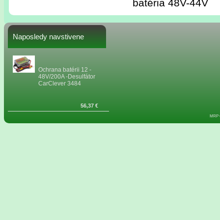
batéria 48V-44V
Naposledy navstivene
Ochrana batérii 12 -
48V/200A -Desulfátor
CarClever 3484
56,37 €
MRP C