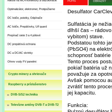
Kliešte na MC4 konektory a odizolovacie
POPIS
OBRÁZKY
Optimalizátor, elektromer, Protipožiarne
Desulfator CarCle
DC Ističe, poistky, Odpínače
Sulfatácia je neži
AC Ističe, Prepäťovky, U/f quard
dlhší čas – rádov
vybitom) stave.
Prepínač siete 3 a 4 pólové
Podstatou tohto ja
DC prepäťová ochrana
(PbSO4) na elektr
DC a DC/AC skrinky
schopnosť batérie 
Tento proces postu
Ohrev vody FV panelmi
pokiaľ batéria už
považuje za opotr
Crypto minery a ohrievače
Avšak pomocou aut
Raspberry a príslušenstvo
zvrátiť tento proce
jej kapacitu.
DVB-S/S2 technika
Funkcia:
Televízne antény DVB-T a DVB-T2
Pulzný desulfátor 