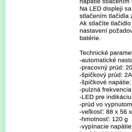
napätie stlačením 
Na LED displeji sa
stlačením tlačidla
Ak stlačíte tlačidl
nastavení požadova
batérie.
Technické paramet
-automatické nast
-pracovný prúd: 2
-špičkový prúd: 2
-špičkové napätie
-pulzná frekvenci
-LED pre indikáci
-prúd vo vypnutom
-veľkosť: 88 x 56
-hmotnosť: 120 g
-vypínacie napätie