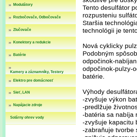
škodlivé pre dosky 
Modulátory
Tento desulfátor 
rozpusteniu sulfát
Rozbočovače, Odbočovače
Staršia technológi
technológii je ten
Zlučovače
Konektory a redukcie
Nová cyklicky pulz
Podobným spôsobom
Batérie
odpočinok-nabíjani
odpočinok-pulzy-o
Kamery a záznamníky, Testery
batérie.
kamier
Elektro pre domácnosť
Výhody desulfátora
Sieť, LAN
-zvyšuje výkon bat
Napájacie zdroje
-predlžuje životnos
-batéria sa nabíja 
Solárny ohrev vody
-zvyšuje kapacitu 
-zabraňuje tvorbe 