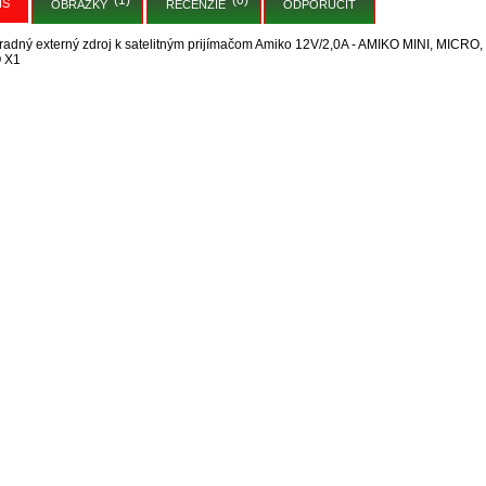
IS
OBRÁZKY
RECENZIE
ODPORUČIŤ
adný externý zdroj k satelitným prijímačom Amiko 12V/2,0A - AMIKO MINI, MICR
 X1