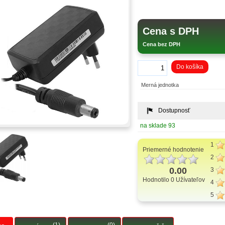
Cena s DPH
Cena bez DPH
Do košíka
Merná jednotka
Dostupnosť
na sklade 93
1
Priemerné hodnotenie
2
0.00
3
Hodnotilo 0 Užívateľov
4
5
(1)
(0)