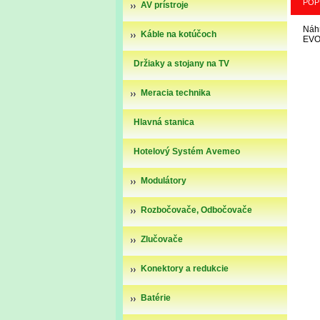
POP
AV prístroje
Náhr
Káble na kotúčoch
EVO
Držiaky a stojany na TV
Meracia technika
Hlavná stanica
Hotelový Systém Avemeo
Modulátory
Rozbočovače, Odbočovače
Zlučovače
Konektory a redukcie
Batérie