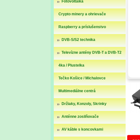
Fotovoltaika
Crypto minery a ohrievače
Raspberry a príslušenstvo
DVB-S/S2 technika
Televízne antény DVB-T a DVB-T2
4ka / Plustelka
Tečko Košice / Michalovce
Multimediálne centrá
Držiaky, Konzoly, Skrinky
Anténne zosilňovače
AV káble s koncovkami