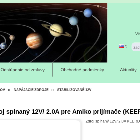
Vi
Odstúpenie od zmluvy
Obchodné podmienky
Aktuality
OV
NAPÁJACIE ZDROJE
STABILIZOVANÉ 12V
oj spínaný 12V/ 2.0A pre Amiko prijímače (KE
Zdroj spínaný 12V/ 2.0A KEER