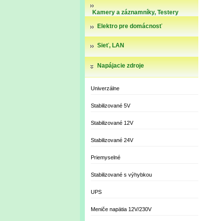
Kamery a záznamníky, Testery
kamier
Elektro pre domácnosť
Sieť, LAN
Napájacie zdroje
Univerzálne
Stabilizované 5V
Stabilizované 12V
Stabilizované 24V
Priemyselné
Stabilizované s výhybkou
UPS
Meniče napätia 12V/230V