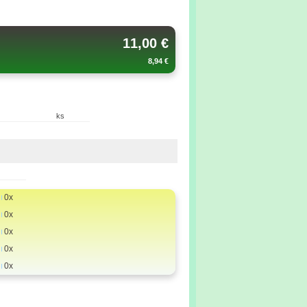
11,00 €
8,94 €
ks
0x
0x
0x
0x
0x