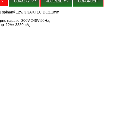
IS
OBRÁZKY
RECENZIE
ODPORUČIŤ
oj spínaný 12V/ 3.3A KTEC DC2,1mm
pné napätie: 200V-240V 50Hz,
tup: 12V= 3330mA,