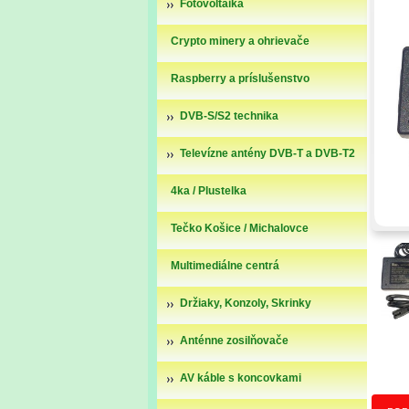
Fotovoltaika
Crypto minery a ohrievače
Raspberry a príslušenstvo
DVB-S/S2 technika
Televízne antény DVB-T a DVB-T2
4ka / Plustelka
Tečko Košice / Michalovce
Multimediálne centrá
Držiaky, Konzoly, Skrinky
Anténne zosilňovače
AV káble s koncovkami