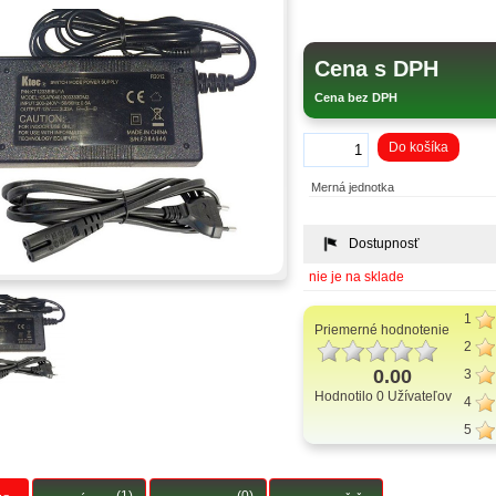
Cena s DPH
Cena bez DPH
Do košíka
Merná jednotka
Dostupnosť
nie je na sklade
1
Priemerné hodnotenie
2
0.00
3
Hodnotilo 0 Užívateľov
4
5
(1)
(0)