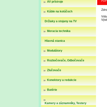
POP
AV prístroje
Zdr
Káble na kotúčoch
Vstu
Výs
Držiaky a stojany na TV
Meracia technika
Hlavná stanica
Modulátory
Rozbočovače, Odbočovače
Zlučovače
Konektory a redukcie
Batérie
Kamery a záznamníky, Testery
kamier